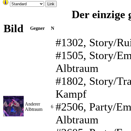
Link
Der einzige
Bild
Gegner
N
#1302, Story/Ru
#1505, Story/Em
Albtraum
#1802, Story/Tra
Kampf
#2506, Party/Emp
Anderer
6
Albtraum
Albtraum