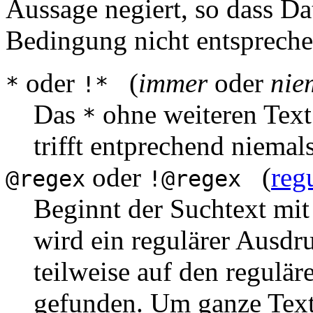
Aussage negiert, so dass Da
Bedingung nicht entspreche
oder
(
immer
oder
nie
*
!*
Das
ohne weiteren Text
*
trifft entprechend niemals
oder
(
reg
@regex
!@regex
Beginnt der Suchtext mi
wird ein regulärer Ausdru
teilweise auf den regulär
gefunden. Um ganze Text