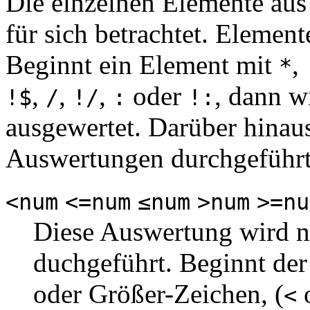
Die einzelnen Elemente aus
für sich betrachtet. Elemen
Beginnt ein Element mit
,
*
,
,
,
oder
, dann w
!$
/
!/
:
!:
ausgewertet. Darüber hinau
Auswertungen durchgeführt
<num
<=num
≤num
>num
>=nu
Diese Auswertung wird n
duchgeführt. Beginnt der
oder Größer-Zeichen, (
<